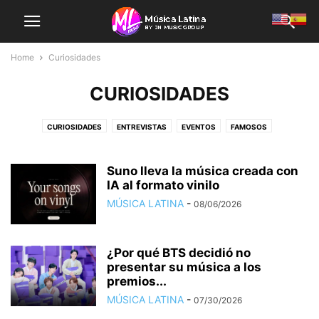
Home
Curiosidades
CURIOSIDADES
CURIOSIDADES
ENTREVISTAS
EVENTOS
FAMOSOS
INDUSTRIA MUSICAL
LANZAMIENTOS
LATINOS EN LA MÚSICA
NOTAS DE PRENSA
NOVEDADES MUSICALES
PLAYLIST
PODCAST
Suno lleva la música creada con
RECOMENDADO
IA al formato vinilo
TECNOLOGÍA
MÚSICA LATINA
-
08/06/2026
¿Por qué BTS decidió no
presentar su música a los
premios...
MÚSICA LATINA
-
07/30/2026