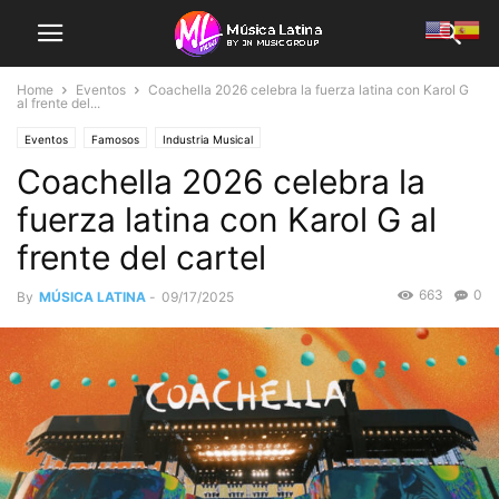
Home
Eventos
Coachella 2026 celebra la fuerza latina con Karol G
al frente del...
Eventos
Famosos
Industria Musical
Coachella 2026 celebra la
fuerza latina con Karol G al
frente del cartel
663
0
By
MÚSICA LATINA
-
09/17/2025