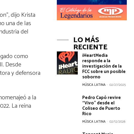
n”, dijo Krista
mo una de las
ndustria del
LO MÁS
RECIENTE
 legado como
iHeartMedia
responde a la
ll. Desde
investigación de la
FCC sobre un posible
itora y defensora
soborno
MÚSICA LATINA
-
02/27/2025
homenajeó a la
Pedro Capó revive
“Vivo” desde el
022. La reina
Coliseo de Puerto
Rico
MÚSICA LATINA
-
02/12/2026