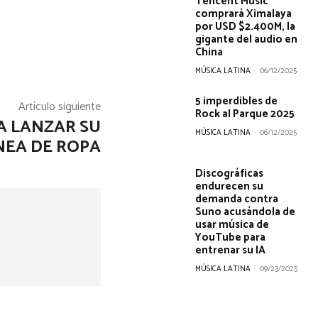
Tencent Music
comprará Ximalaya
por USD $2.400M, la
gigante del audio en
China
MÚSICA LATINA
-
06/12/2025
5 imperdibles de
Artículo siguiente
Rock al Parque 2025
A LANZAR SU
MÚSICA LATINA
-
06/12/2025
NEA DE ROPA
Discográficas
endurecen su
demanda contra
Suno acusándola de
usar música de
YouTube para
entrenar su IA
MÚSICA LATINA
-
09/23/2025