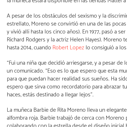
la muñeca estará disponible en las tiendas Mattel a
A pesar de los obstáculos del sexismo y la discrim
estrellato, Moreno se convirtió en una de las pocas
y vivió allí hasta los cinco años). En 1977, pasó a 
Richard Rodgers y la actriz Helen Hayes). Moreno t
hasta 2014, cuando
Robert Lopez
lo consiguió a los
“Fui una niña que decidió arriesgarse, y a pesar de
un comunicado. “Eso es lo que espero que esta muñec
para que puedan hacer realidad sus sueños. Ha sido
espero que sirva como recordatorio para abrazar tus
haces, estás destinado a llegar lejos”.
La muñeca Barbie de Rita Moreno lleva un elegante v
alfombra roja. Barbie trabajó de cerca con Moreno
colaborando con la estrella desde el diseño inicial h