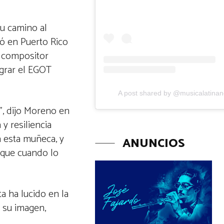
su camino al
ió en Puerto Rico
l compositor
ograr el EGOT
A post shared by @musicalatina
”, dijo Moreno en
y resiliencia
a esta muñeca, y
ANUNCIOS
orque cuando lo
a ha lucido en la
 su imagen,