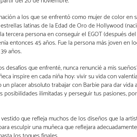
 partir del 20 de noviembre.
inación a los que se enfrentó como mujer de color en 
 estrellas latinas de la Edad de Oro de Hollywood (nac
ser la tercera persona en conseguir el EGOT (después de
enía entonces 45 años. Fue la persona más joven en l
 39 años.
 los desafíos que enfrenté, nunca renuncié a mis sueños
a inspire en cada niña hoy: vivir su vida con valentía 
 un placer absoluto trabajar con Barbie para dar vida 
 posibilidades ilimitadas y perseguir tus pasiones, p
estido que refleja muchos de los diseños que la artist
 para esculpir una muñeca que reflejara adecuadamente
asta los toques finales.