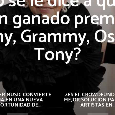
se le dice a q
n ganado prem
, Grammy, Os
Tony?
R MUSIC CONVIERTE
¿ES EL CROWDFUND
 IA EN UNA NUEVA
MEJOR SOLUCIÓN PA
ORTUNIDAD DE...
ARTISTAS EN..