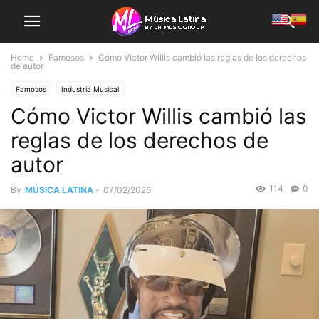
Home
Famosos
Cómo Victor Willis cambió las reglas de los derechos
de autor
Famosos
Industria Musical
Cómo Victor Willis cambió las
reglas de los derechos de
autor
114
0
By
MÚSICA LATINA
-
07/02/2026