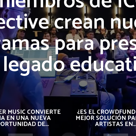
miembros de I
ective crean n
amas para pre
 legado educat
R MUSIC CONVIERTE
¿ES EL CROWDFUND
 IA EN UNA NUEVA
MEJOR SOLUCIÓN PA
ORTUNIDAD DE...
ARTISTAS EN..