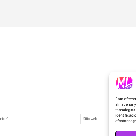
Para ofrecer
almacenar y/
tecnologías
identificaci
Correo
afectar nega
electrónico:*