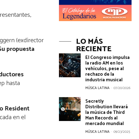
resentantes,
.
gern (exdirector
LO MÁS
RECIENTE
Su propuesta
.
El Congreso impulsa
la radio AM en los
vehículos, pese al
oductores
rechazo de la
industria musical
ep hasta
MÚSICA LATINA
-
07/20/2026
Secretly
Distribution llevará
o Resident
la música de Third
ocada en el
Man Records al
mercado mundial
MÚSICA LATINA
-
09/23/2025