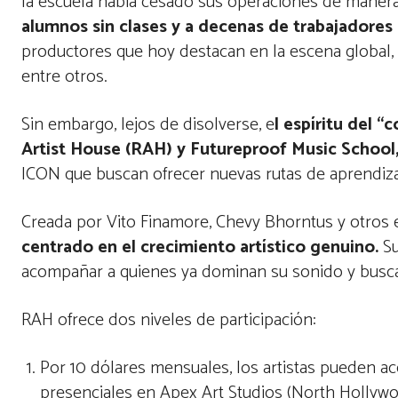
la escuela había cesado sus operaciones de manera d
alumnos sin clases y a decenas de trabajadores
productores que hoy destacan en la escena global,
entre otros.
Sin embargo, lejos de disolverse, e
l espíritu del 
Artist House (RAH) y Futureproof Music School
ICON que buscan ofrecer nuevas rutas de aprendizaj
Creada por Vito Finamore, Chevy Bhorntus y otros 
centrado en el crecimiento artístico genuino.
Su
acompañar a quienes ya dominan su sonido y busca
RAH ofrece dos niveles de participación:
Por 10 dólares mensuales, los artistas pueden ac
presenciales en Apex Art Studios (North Hollyw