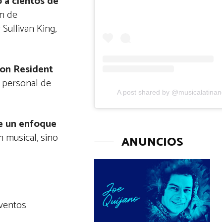
ó a cientos de
ón de
Sullivan King,
ron Resident
 personal de
A post shared by @musicalatina
e un enfoque
 musical, sino
ANUNCIOS
eventos