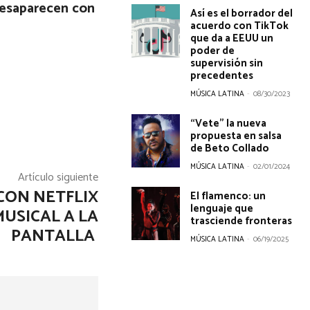
desaparecen con
Así es el borrador del
acuerdo con TikTok
que da a EEUU un
poder de
supervisión sin
precedentes
MÚSICA LATINA
-
08/30/2023
“Vete” la nueva
propuesta en salsa
de Beto Collado
MÚSICA LATINA
-
02/01/2024
Artículo siguiente
CON NETFLIX
El flamenco: un
lenguaje que
USICAL A LA
trasciende fronteras
PANTALLA
MÚSICA LATINA
-
06/19/2025