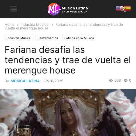
Home
Industria Musical
Fariana desafía las tendencias y trae de
vuelta el merengue house
Industria Musical
Lanzamientos
Latinos en la Música
Fariana desafía las
tendencias y trae de vuelta el
merengue house
658
0
By
MÚSICA LATINA
-
12/16/2025