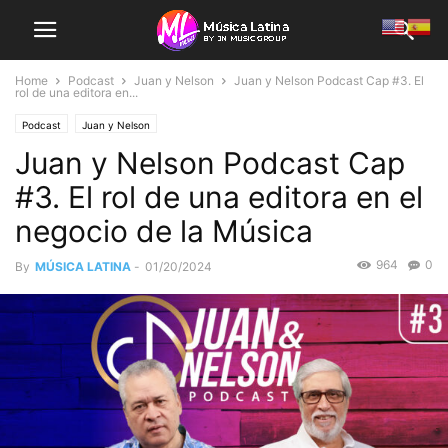
Home
Podcast
Juan y Nelson
Juan y Nelson Podcast Cap #3. El
rol de una editora en...
Podcast
Juan y Nelson
Juan y Nelson Podcast Cap
#3. El rol de una editora en el
negocio de la Música
964
0
By
MÚSICA LATINA
-
01/20/2024