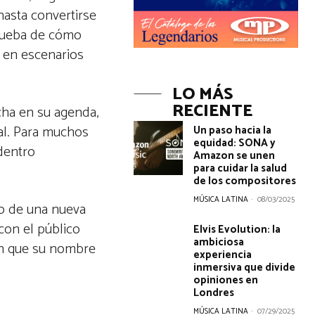
hasta convertirse
prueba de cómo
 en escenarios
LO MÁS
RECIENTE
cha en su agenda,
al. Para muchos
Un paso hacia la
equidad: SONA y
dentro
Amazon se unen
para cuidar la salud
de los compositores
MÚSICA LATINA
-
08/03/2025
no de una nueva
con el público
Elvis Evolution: la
ambiciosa
an que su nombre
experiencia
inmersiva que divide
opiniones en
Londres
MÚSICA LATINA
-
07/29/2025