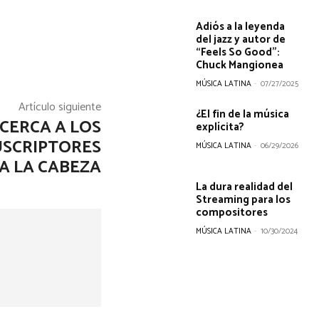
Adiós a la leyenda
del jazz y autor de
“Feels So Good”:
Chuck Mangionea
MÚSICA LATINA
-
07/27/2025
Artículo siguiente
¿El fin de la música
ACERCA A LOS
explícita?
USCRIPTORES
MÚSICA LATINA
-
06/29/2026
 A LA CABEZA
La dura realidad del
Streaming para los
compositores
MÚSICA LATINA
-
10/30/2024