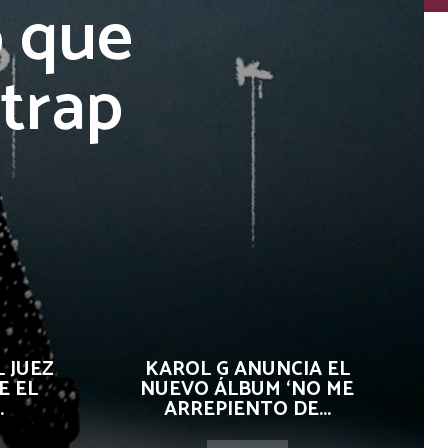
o que
trap
 JUEZ
KAROL G ANUNCIA EL
E EL
NUEVO ÁLBUM ‘NO ME
.
ARREPIENTO DE...