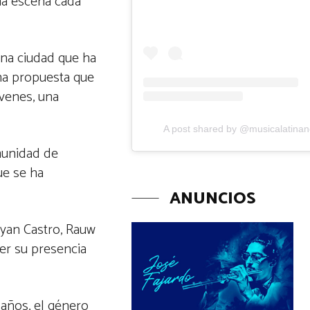
na escena cada
una ciudad que ha
na propuesta que
óvenes, una
A post shared by @musicalatina
munidad de
ue se ha
ANUNCIOS
Ryan Castro, Rauw
er su presencia
 años, el género