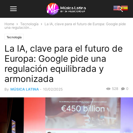
Home
Tecnología
La IA, clave para el futuro de Europa: Google pide
una regulación...
Tecnología
La IA, clave para el futuro de
Europa: Google pide una
regulación equilibrada y
armonizada
528
0
By
MÚSICA LATINA
-
10/02/2025