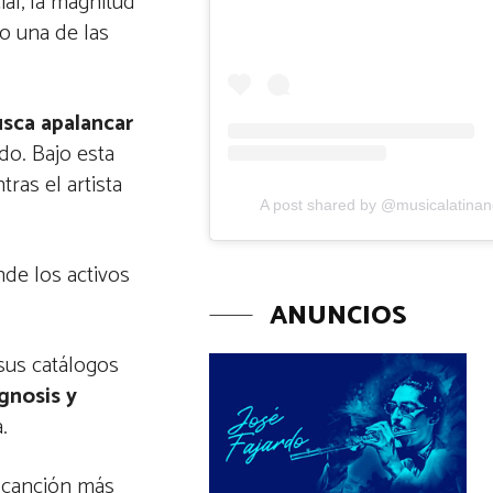
al, la magnitud
o una de las
sca apalancar
do. Bajo esta
ntras el artista
A post shared by @musicalatina
nde los activos
ANUNCIOS
 sus catálogos
gnosis y
a.
a canción más