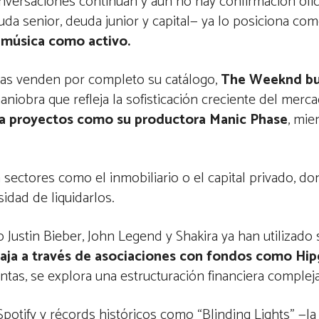
nversaciones continúan y aún no hay confirmación ofici
da senior, deuda junior y capital— ya lo posiciona com
a música como activo.
stas venden por completo su catálogo,
The Weeknd bu
aniobra que refleja la sofisticación creciente del merca
ra proyectos como su productora Manic Phase
, mie
 sectores como el inmobiliario o el capital privado, do
idad de liquidarlos.
Justin Bieber, John Legend y Shakira ya han utilizado
 caja a través de asociaciones con fondos como Hip
ntas, se explora una estructuración financiera complej
potify y récords históricos como “Blinding Lights” —l