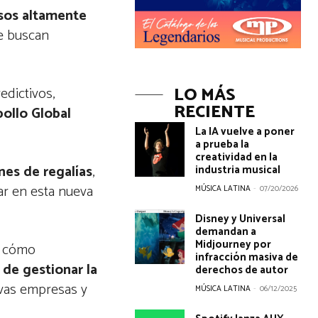
esos altamente
ue buscan
LO MÁS
edictivos,
RECIENTE
pollo Global
La IA vuelve a poner
a prueba la
creatividad en la
nes de regalías
,
industria musical
ar en esta nueva
MÚSICA LATINA
-
07/20/2026
Disney y Universal
demandan a
Midjourney por
n cómo
infracción masiva de
 de gestionar la
derechos de autor
evas empresas y
MÚSICA LATINA
-
06/12/2025