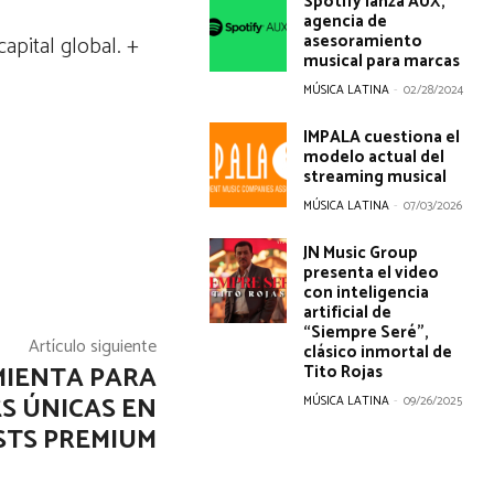
Spotify lanza AUX,
agencia de
asesoramiento
apital global. +
musical para marcas
MÚSICA LATINA
-
02/28/2024
IMPALA cuestiona el
modelo actual del
streaming musical
MÚSICA LATINA
-
07/03/2026
JN Music Group
presenta el video
con inteligencia
artificial de
“Siempre Seré”,
Artículo siguiente
clásico inmortal de
MIENTA PARA
Tito Rojas
S ÚNICAS EN
MÚSICA LATINA
-
09/26/2025
STS PREMIUM