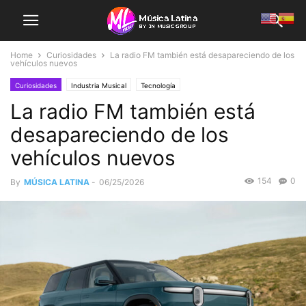
Home
Curiosidades
La radio FM también está desapareciendo de los
vehículos nuevos
Curiosidades
Industria Musical
Tecnología
La radio FM también está
desapareciendo de los
vehículos nuevos
154
0
By
MÚSICA LATINA
-
06/25/2026