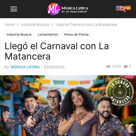
Home
Industria Musical
Llegó el Carnaval con La Matancera
Industria Musical
Lanzamientos
Notas de Prensa
Llegó el Carnaval con La
Matancera
1533
0
By
MÚSICA LATINA
-
02/08/2024