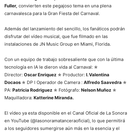
Fuller,
convierten este pegajoso tema en una plena
carnavalesca para la Gran Fiesta del Carnaval.
Además del lanzamiento del sencillo, los fanáticos podrán
disfrutar del vídeo musical, que fue filmado en las
instalaciones de JN Music Group en Miami, Florida.
Con un equipo de trabajo sobresaliente que con la última
tecnología en IA le dieron vida al Carnaval: ✯
Director:
Oscar Enriquez
✯ Productor:
I. Valentina
Docaos
✯ DP I Operador de Camera :
Alfredo Saavedra
✯
PA:
Patricia Rodriguez
✯ Fotógrafo:
Nelson Muñoz
✯
Maquilladora:
Katterine Miranda.
El vídeo ya esta disponible en el Canal Oficial de La Sonora
en YouTube (@lasonoramatanceraoficial), lo que permitirá
a los seguidores sumergirse aún más en la esencia y el