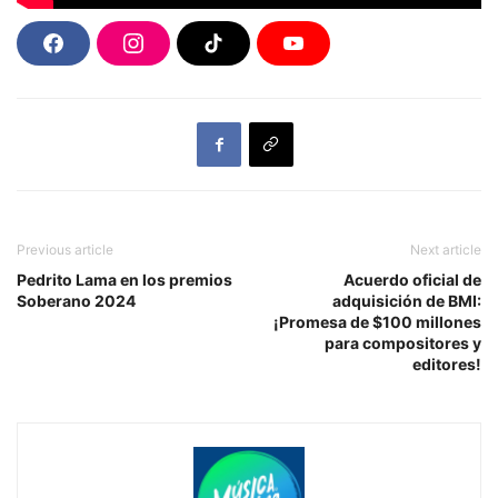
F
I
T
Y
a
n
i
o
c
s
k
u
e
t
T
T
b
a
o
u
o
g
k
b
o
r
e
k
a
m
Previous article
Next article
Pedrito Lama en los premios
Acuerdo oficial de
Soberano 2024
adquisición de BMI:
¡Promesa de $100 millones
para compositores y
editores!