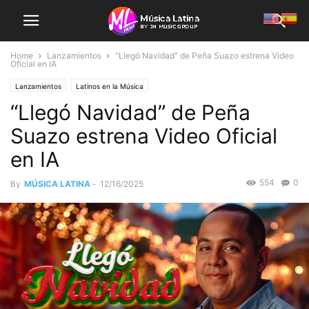
Home
Lanzamientos
“Llegó Navidad” de Peña Suazo estrena Video
Oficial en IA
Lanzamientos
Latinos en la Música
“Llegó Navidad” de Peña
Suazo estrena Video Oficial
en IA
554
0
By
MÚSICA LATINA
-
12/16/2025