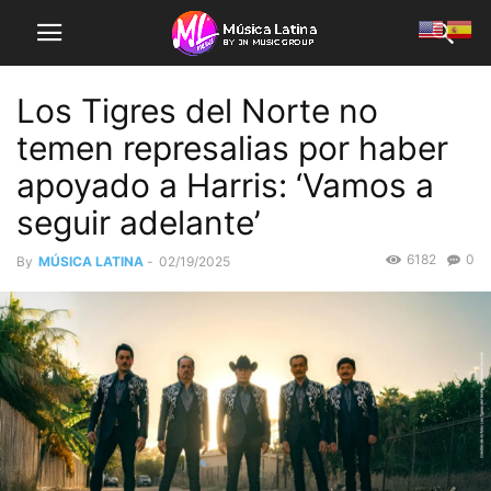
Los Tigres del Norte no
temen represalias por haber
apoyado a Harris: ‘Vamos a
seguir adelante’
6182
0
By
MÚSICA LATINA
-
02/19/2025