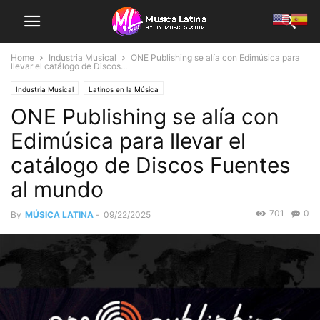
Home
Industria Musical
ONE Publishing se alía con Edimúsica para
llevar el catálogo de Discos...
Industria Musical
Latinos en la Música
ONE Publishing se alía con
Edimúsica para llevar el
catálogo de Discos Fuentes
al mundo
701
0
By
MÚSICA LATINA
-
09/22/2025