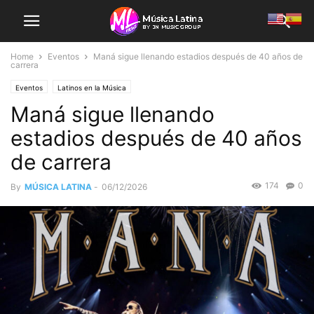
Home
Eventos
Maná sigue llenando estadios después de 40 años de
carrera
Eventos
Latinos en la Música
Maná sigue llenando
estadios después de 40 años
de carrera
174
0
By
MÚSICA LATINA
-
06/12/2026