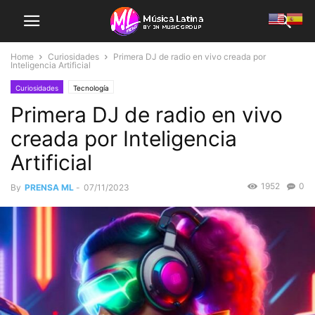
Home
Curiosidades
Primera DJ de radio en vivo creada por
Inteligencia Artificial
Curiosidades
Tecnología
Primera DJ de radio en vivo
creada por Inteligencia
Artificial
1952
0
By
PRENSA ML
-
07/11/2023