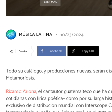
LEER MÁS
MÚSICA LATINA
10/23/2024
Facebook
Copy URL
Cuota
Todo su catálogo, y producciones nuevas, serán dist
Metamorfosis.
Ricardo Arjona
, el cantautor guatemalteco que ha d
cotidianas con lírica poética– como por su larga hi
exclusivo de distribución mundial con Interscope C