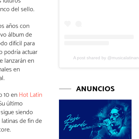
s futuros
nco del sello.
ios años con
uevo álbum de
o difícil para
o podría actuar
A post shared by @musicalatina
e lanzarán en
nales en
l.
ANUNCIOS
op 10 en
Hot Latin
 Su último
a sigue siendo
 latinas de fin de
core.