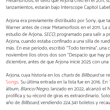
Metamorfosis, el sello que Arjona creó en el 2011, 
lanzamientos, estarán bajo Interscope Capitol Labe
Arjona era previamente distribuido por Sony, que t
Warner antes de crear Metamorfosis en el 2011. La
estudio de Arjona,
SECO
, programado para salir a pr
Arjona, cuando estaba confinado a una silla de rue
más. En ese periodo, escribió “Todo termina”, una 
noviembre (los otros dos son “Despacio que hay pris
diciembre, antes de que Arjona inicie 2025 con una
Arjona, cuya historia en los
charts
de
Billboard
se re
Songs
. Su última entrada en la lista fue en 2016. En
álbum,
Blanco/Negro
, lanzado en 2022, alcanzó el 
prolífica y su récord de giras es extraordinario. Solo
año de
Billboard
, vendiendo 224.341 boletos y reca