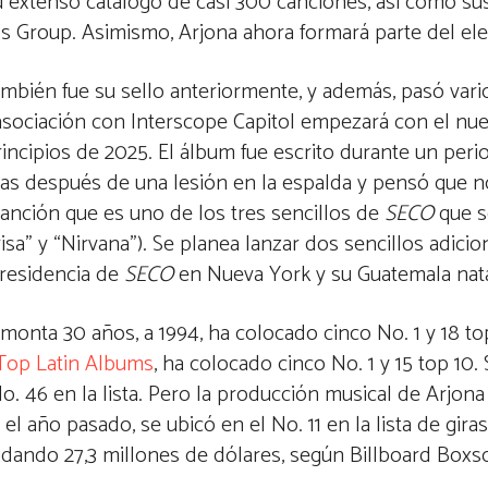
su extenso catálogo de casi 300 canciones, así como su
ls Group. Asimismo, Arjona ahora formará parte del ele
ambién fue su sello anteriormente, y además, pasó var
 asociación con Interscope Capitol empezará con el n
incipios de 2025. El álbum fue escrito durante un period
das después de una lesión en la espalda y pensó que n
canción que es uno de los tres sencillos de
SECO
que s
a” y “Nirvana”). Se planea lanzar dos sencillos adicio
 residencia de
SECO
en Nueva York y su Guatemala nata
monta 30 años, a 1994, ha colocado cinco No. 1 y 18 t
Top Latin Albums
, ha colocado cinco No. 1 y 15 top 10.
No. 46 en la lista. Pero la producción musical de Arjon
 el año pasado, se ubicó en el No. 11 en la lista de giras
udando 27,3 millones de dólares, según Billboard Boxs