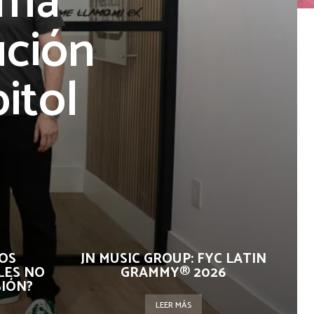
rma
ución
itol
OS
JN MUSIC GROUP: FYC LATIN
LES NO
GRAMMY® 2026
SIÓN?
LEER MÁS