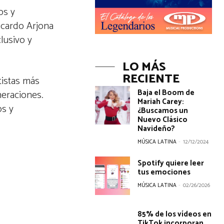
os y
icardo Arjona
lusivo y
LO MÁS
RECIENTE
tistas más
Baja el Boom de
neraciones.
Mariah Carey:
os y
¿Buscamos un
Nuevo Clásico
Navideño?
MÚSICA LATINA
-
12/12/2024
Spotify quiere leer
tus emociones
MÚSICA LATINA
-
02/26/2026
85% de los vídeos en
TikTok incorporan