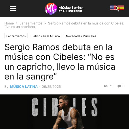
Home
Lanzamientos
Sergio Ramos debuta en la música con Cibeles:
“No es un capricho,...
Lanzamientos
Latinos en la Música
Novedades Musicales
Sergio Ramos debuta en la
música con Cibeles: “No es
un capricho, llevo la música
en la sangre”
711
0
By
MÚSICA LATINA
-
09/25/2025