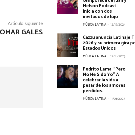
temporada de Juan y
Nelson Podcast
inicia con dos
invitados de lujo
Artículo siguiente
MÚSICA LATINA
-
12/17/2024
 OMAR GALES
Cazzu anuncia Latinaje 
2026 y su primera gira p
Estados Unidos
MÚSICA LATINA
-
12/18/2025
Pedrito Lama “Pero
No He Sido Yo” A
celebrar la vida a
pesar de los amores
perdidos.
MÚSICA LATINA
-
11/01/2023