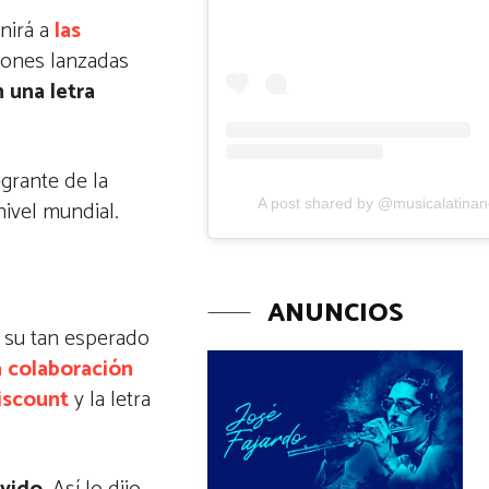
nirá a
las
ciones lanzadas
 una letra
egrante de la
A post shared by @musicalatina
ivel mundial.
ANUNCIOS
r su tan esperado
la colaboración
iscount
y la letra