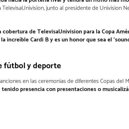
ada hacia la portería rival y tendrá un ritmo más m
a TelevisaUnivision, junto al presidente de Univision 
 la cobertura de TelevisaUnivision para la Copa Amé
la increíble Cardi B y es un honor que sea el ‘soun
e fútbol y deporte
anciones en las ceremonias de diferentes Copas del 
a tenido presencia con presentaciones o musicaliz