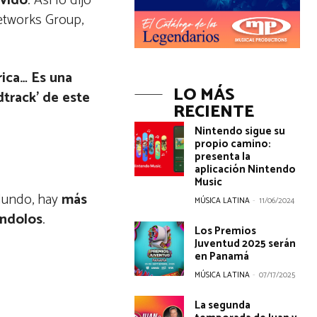
ovido
. Así lo dijo
Networks Group,
rica… Es una
LO MÁS
dtrack’ de este
RECIENTE
Nintendo sigue su
propio camino:
presenta la
aplicación Nintendo
Music
Mundo, hay
más
MÚSICA LATINA
-
11/06/2024
ándolos
.
Los Premios
Juventud 2025 serán
en Panamá
MÚSICA LATINA
-
07/17/2025
La segunda