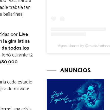
ood Mac, Barbra
adie trabaja tan
 bailarines,
ucidas por
Live
en
la gira latina
A post shared by @musicalatina
a de todos los
 llenó durante 12
780.000
ANUNCIOS
ría cada estadio.
ra de mi vida:
formó una crisis