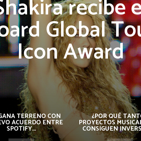
Shakira recibe e
board Global To
Icon Award
 GANA TERRENO CON
¿POR QUÉ TANT
EVO ACUERDO ENTRE
PROYECTOS MUSICA
SPOTIFY...
CONSIGUEN INVER