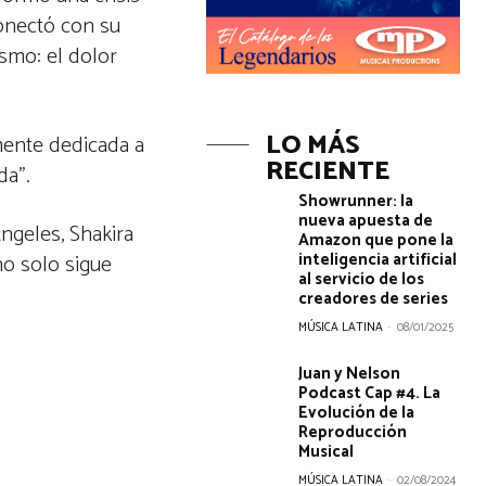
conectó con su
ismo: el dolor
LO MÁS
mente dedicada a
RECIENTE
da”.
Showrunner: la
nueva apuesta de
ngeles, Shakira
Amazon que pone la
inteligencia artificial
no solo sigue
al servicio de los
creadores de series
MÚSICA LATINA
-
08/01/2025
Juan y Nelson
Podcast Cap #4. La
Evolución de la
Reproducción
Musical
MÚSICA LATINA
-
02/08/2024