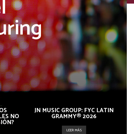
l
uring
OS
JN MUSIC GROUP: FYC LATIN
LES NO
GRAMMY® 2026
SIÓN?
LEER MÁS