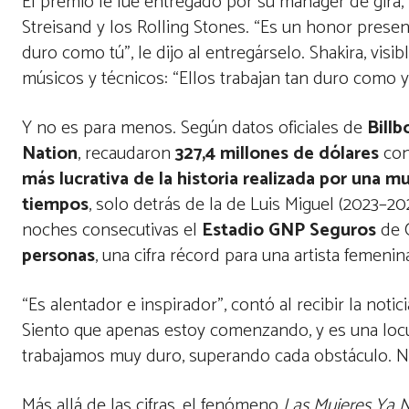
El premio le fue entregado por su mánager de gira,
Streisand y los Rolling Stones. “Es un honor presen
duro como tú”, le dijo al entregárselo. Shakira, vis
músicos y técnicos: “Ellos trabajan tan duro como y
Y no es para menos. Según datos oficiales de
Bill
Nation
, recaudaron
327,4 millones de dólares
co
más lucrativa de la historia realizada por una mu
tiempos
, solo detrás de la de Luis Miguel (2023–20
noches consecutivas el
Estadio GNP Seguros
de C
personas
, una cifra récord para una artista femenin
“Es alentador e inspirador”, contó al recibir la noti
Siento que apenas estoy comenzando, y es una locur
trabajamos muy duro, superando cada obstáculo. No h
Más allá de las cifras, el fenómeno
Las Mujeres Ya 