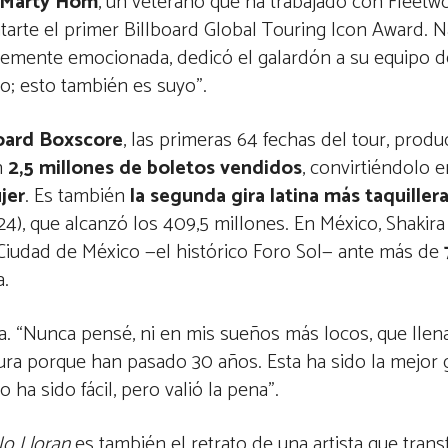
Marty Hom
, un veterano que ha trabajado con Fleetw
tarte el primer Billboard Global Touring Icon Award. N
iblemente emocionada, dedicó el galardón a su equipo de
o; esto también es suyo”.
board Boxscore
, las primeras 64 fechas del tour, prod
n
2,5 millones de boletos vendidos
, convirtiéndolo 
jer
. Es también
la segunda gira latina más taquiller
24), que alcanzó los 409,5 millones. En México, Shakira
iudad de México —el histórico Foro Sol— ante más de
a.
cia. “Nunca pensé, ni en mis sueños más locos, que llena
a porque han pasado 30 años. Esta ha sido la mejor gi
a sido fácil, pero valió la pena”.
No Lloran
es también el retrato de una artista que trans