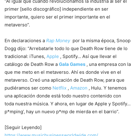
“Al igual que cuando revolucionamos la industria al ser el
primer [sello discográfico] independiente en ser
importante, quiero ser el primer importante en el
metaverso”.
En declaraciones a
Rap Money
por la misma época, Snoop
Dogg dijo: “Arrebatarle todo lo que Death Row tiene de lo
tradicional: iTunes,
Apple
, Spotify… Así que llevar el
catálogo de Death Row a
Gala Games
, una empresa con la
que me meto en el metaverso. Ahí es donde vive en el
metaverso. Creó una aplicación de Death Row, para que
pudiéramos ser como
Netflix
,
Amazon
, Hulu. Y tenemos
una aplicación donde está todo nuestro contenido con
toda nuestra música. Y ahora, en lugar de Apple y Spotify…
p*mping’, hay un nuevo p*mp de mierda en el barrio”.
[Seguir Leyendo]
https://www.musicbusinessworldwide.com/