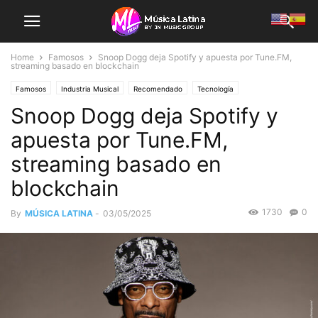
Home
Famosos
Snoop Dogg deja Spotify y apuesta por Tune.FM,
streaming basado en blockchain
Famosos
Industria Musical
Recomendado
Tecnología
Snoop Dogg deja Spotify y
apuesta por Tune.FM,
streaming basado en
blockchain
1730
0
By
MÚSICA LATINA
-
03/05/2025