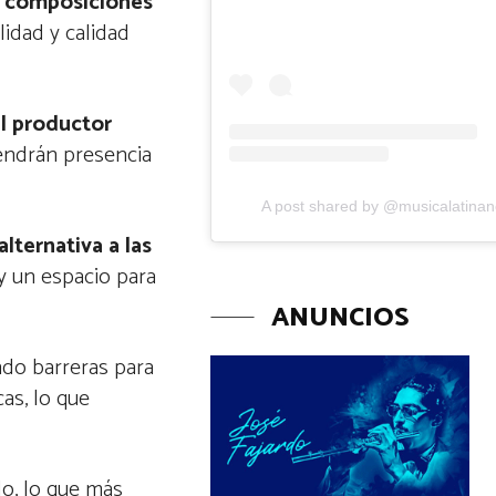
y composiciones
lidad y calidad
l productor
tendrán presencia
A post shared by @musicalatina
lternativa a las
 y un espacio para
ANUNCIOS
ndo barreras para
as, lo que
o, lo que más