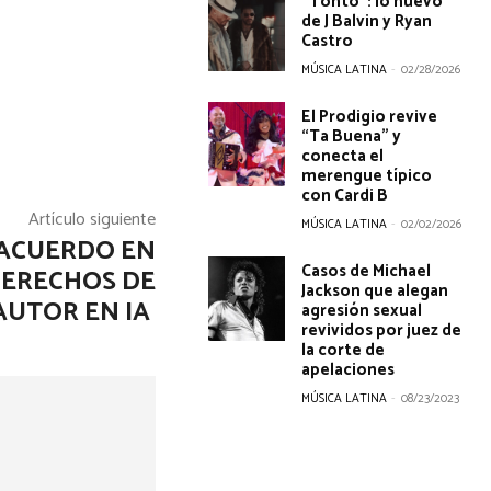
“Tonto”: lo nuevo
de J Balvin y Ryan
Castro
MÚSICA LATINA
-
02/28/2026
El Prodigio revive
“Ta Buena” y
conecta el
merengue típico
con Cardi B
Artículo siguiente
MÚSICA LATINA
-
02/02/2026
 ACUERDO EN
Casos de Michael
DERECHOS DE
Jackson que alegan
AUTOR EN IA
agresión sexual
revividos por juez de
la corte de
apelaciones
MÚSICA LATINA
-
08/23/2023