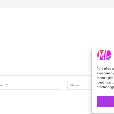
Para ofrecer
almacenar y/
tecnologías
identificaci
Correo
afectar nega
electrónico:*