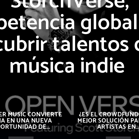
StorchVerse,
etencia global
ubrir talentos 
música indie
R MUSIC CONVIERTE
¿ES EL CROWDFUND
 IA EN UNA NUEVA
MEJOR SOLUCIÓN PA
ORTUNIDAD DE...
ARTISTAS EN..