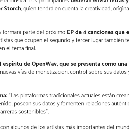
e la música. Los participantes
deberán enviar letras 
r Storch
, quien tendrá en cuenta la creatividad, origina
y formará parte del próximo
EP de 4 canciones que e
tistas que ocupen el segundo y tercer lugar también 
en el tema final.
l espíritu de OpenWav, que se presenta como una a
s nuevas vías de monetización, control sobre sus datos
rma:
“Las plataformas tradicionales actuales están crea
nido, posean sus datos y fomenten relaciones auténtic
carreras sostenibles”.
 con algunos de los artistas más importantes del mund