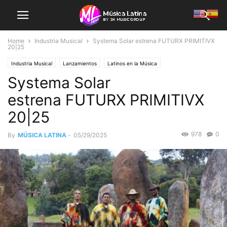
Home
Industria Musical
Systema Solar estrena FUTURX PRIMITIVX
20|25
Industria Musical
Lanzamientos
Latinos en la Música
Systema Solar
estrena FUTURX PRIMITIVX
20|25
978
0
By
MÚSICA LATINA
-
05/29/2025