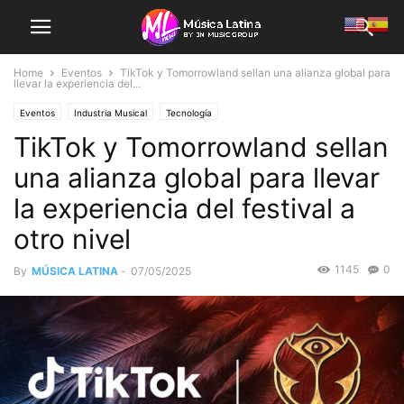
Home
Eventos
TikTok y Tomorrowland sellan una alianza global para
llevar la experiencia del...
Eventos
Industria Musical
Tecnología
TikTok y Tomorrowland sellan
una alianza global para llevar
la experiencia del festival a
otro nivel
1145
0
By
MÚSICA LATINA
-
07/05/2025