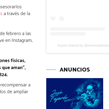
asesorarlos
es
a través de la
de febrero a las
ve en Instagram,
A post shared by @musicalatina
nes físicas,
s que aman”,
ANUNCIOS
824.
s, recompensar a
dos de ampliar