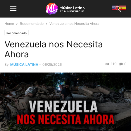
Home
Recomendado
Venezuela nos Necesita Ahora
Recomendado
Venezuela nos Necesita
Ahora
119
0
By
MÚSICA LATINA
-
06/25/2026