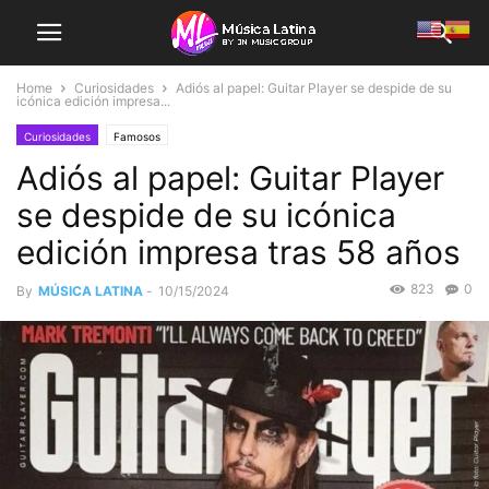
Home
Curiosidades
Adiós al papel: Guitar Player se despide de su
icónica edición impresa...
Curiosidades
Famosos
Adiós al papel: Guitar Player
se despide de su icónica
edición impresa tras 58 años
823
0
By
MÚSICA LATINA
-
10/15/2024