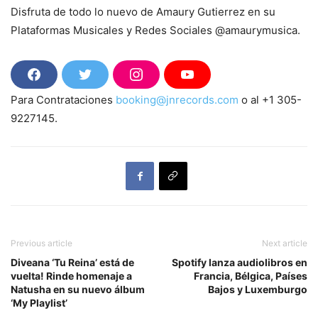
Disfruta de todo lo nuevo de Amaury Gutierrez en su
Plataformas Musicales y Redes Sociales @amaurymusica.
F
T
I
Y
a
w
n
o
Para Contrataciones
booking@jnrecords.com
o al +1 305-
c
i
s
u
e
t
t
T
9227145.
b
t
a
u
o
e
g
b
o
r
r
e
k
a
m
Previous article
Next article
Diveana ‘Tu Reina’ está de
Spotify lanza audiolibros en
vuelta! Rinde homenaje a
Francia, Bélgica, Países
Natusha en su nuevo álbum
Bajos y Luxemburgo
‘My Playlist’