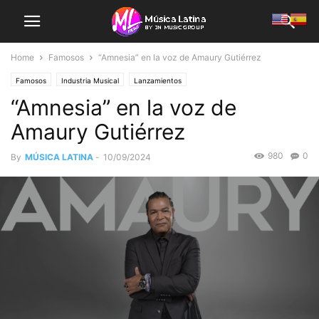
Home
Famosos
“Amnesia” en la voz de Amaury Gutiérrez
Famosos
Industria Musical
Lanzamientos
“Amnesia” en la voz de
Amaury Gutiérrez
980
0
By
MÚSICA LATINA
-
10/09/2024