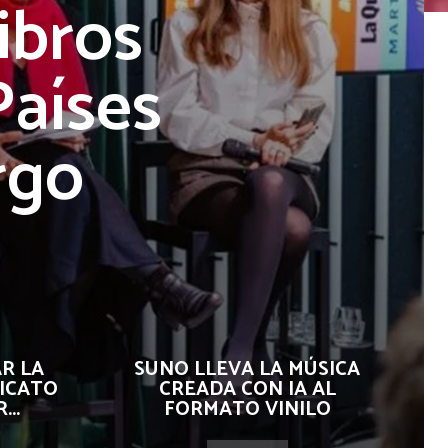
ibros
Países
rgo
R LA
SUNO LLEVA LA MÚSICA
ICATO
CREADA CON IA AL
..
FORMATO VINILO