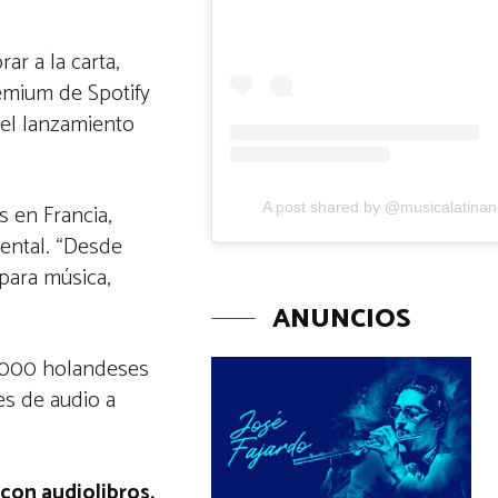
ar a la carta,
emium de Spotify
 el lanzamiento
A post shared by @musicalatina
 en Francia,
dental. “Desde
para música,
ANUNCIOS
15.000 holandeses
es de audio a
con audiolibros.