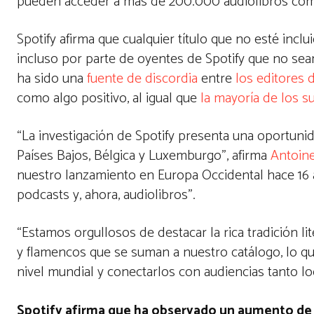
pueden acceder a más de 200.000 audiolibros como
Spotify afirma que cualquier título que no esté incl
incluso por parte de oyentes de Spotify que no sea
ha sido una
fuente de discordia
entre
los editores 
como algo positivo, al igual que
la mayoría de los s
“La investigación de Spotify presenta una oportuni
Países Bajos, Bélgica y Luxemburgo”, afirma
Antoin
nuestro lanzamiento en Europa Occidental hace 16 a
podcasts y, ahora, audiolibros”.
“Estamos orgullosos de destacar la rica tradición li
y flamencos que se suman a nuestro catálogo, lo q
nivel mundial y conectarlos con audiencias tanto l
Spotify afirma que ha observado un aumento de l