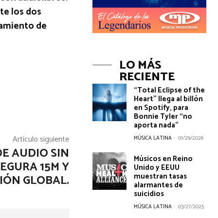
te los dos
zamiento de
LO MÁS
RECIENTE
“Total Eclipse of the
Heart” llega al billón
en Spotify, para
Bonnie Tyler “no
aporta nada”
Artículo siguiente
MÚSICA LATINA
-
01/29/2026
E AUDIO SIN
Músicos en Reino
EGURA 15M Y
Unido y EEUU
muestran tasas
IÓN GLOBAL.
alarmantes de
suicidios
MÚSICA LATINA
-
03/27/2025