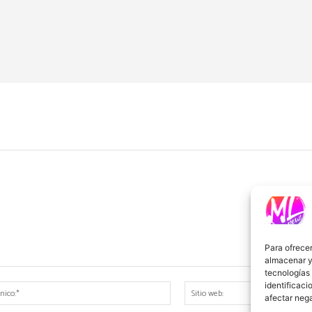
Para ofrecer
almacenar y/
tecnologías
identificaci
Correo
afectar nega
electrónico:*