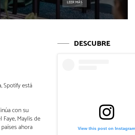
LEER MÁS
DESCUBRE
 Spotify está
tinúa con su
l Faye, Maylis de
 países ahora
View this post on Instagra