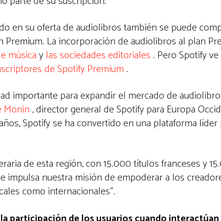
 parte de su suscripción.
uido en su oferta de audiolibros también se puede compr
n Premium. La incorporación de audiolibros al plan Pr
de música
y
las sociedades editoriales
. Pero Spotify ve
uscriptores de Spotify Premium
.
dad importante para expandir el mercado de audiolibros
e Monin
, director general de Spotify para Europa Occi
ños, Spotify se ha convertido en una plataforma líder 
teraria de esta región, con 15.000 títulos franceses y 
ue impulsa nuestra misión de empoderar a los creador
ocales como internacionales”.
a participación de los usuarios cuando interactúan 