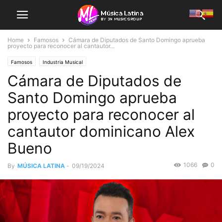
Home
Famosos
Cámara de Diputados de Santo Domingo aprueba
proyecto para reconocer al cantautor...
Famosos
Industria Musical
Cámara de Diputados de
Santo Domingo aprueba
proyecto para reconocer al
cantautor dominicano Alex
Bueno
1066
0
By
MÚSICA LATINA
-
09/19/2024