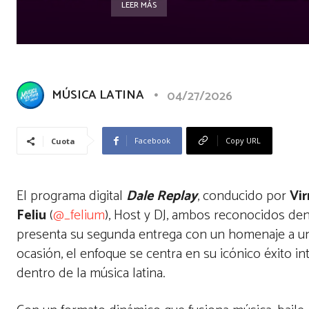
LEER MÁS
MÚSICA LATINA
04/27/2026
Facebook
Copy URL
Cuota
El programa digital
Dale Replay
, conducido por
Vi
Feliu
(
@_felium
), Host y DJ, ambos reconocidos den
presenta su segunda entrega con un homenaje a u
ocasión, el enfoque se centra en su icónico éxito i
dentro de la música latina.