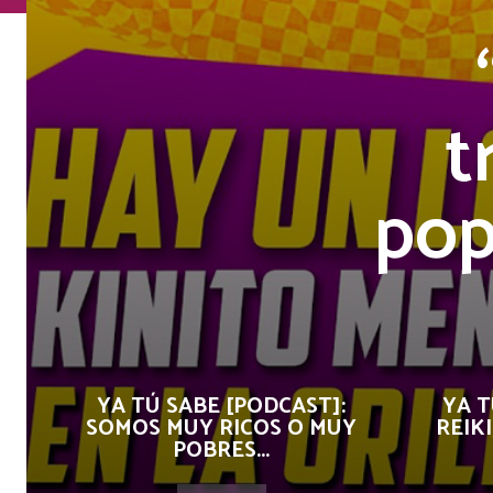
t
pop
YA TÚ SABE [PODCAST]:
YA T
SOMOS MUY RICOS O MUY
REIKI
POBRES...