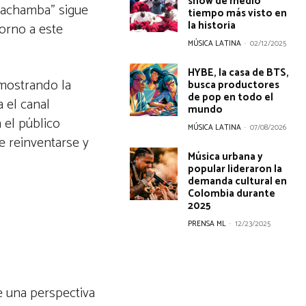
show de medio
“Cachamba” sigue
tiempo más visto en
la historia
torno a este
MÚSICA LATINA
-
02/12/2025
HYBE, la casa de BTS,
emostrando la
busca productores
de pop en todo el
 el canal
mundo
 el público
MÚSICA LATINA
-
07/08/2026
e reinventarse y
Música urbana y
popular lideraron la
demanda cultural en
Colombia durante
2025
PRENSA ML
-
12/23/2025
de una perspectiva