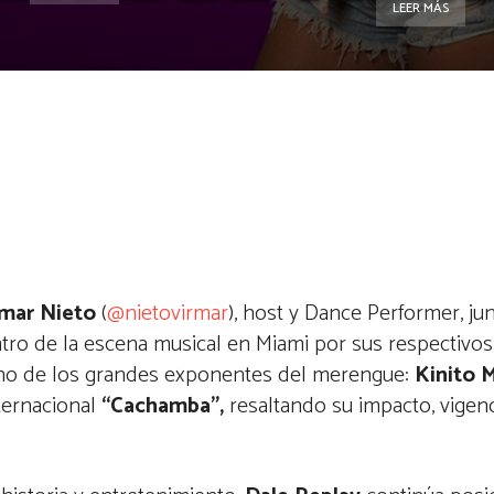
LEER MÁS
rmar Nieto
(
@nietovirmar
), host y Dance Performer, ju
tro de la escena musical en Miami por sus respectivos 
no de los grandes exponentes del merengue:
Kinito 
nternacional
“Cachamba”,
resaltando su impacto, vigenc