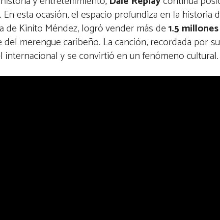
historia y entretenimiento,
Dale Replay
continúa posi
. En esta ocasión, el espacio profundiza en la historia
ra de Kinito Méndez, logró vender más de
1.5 millones
ve del merengue caribeño. La canción, recordada por s
l internacional y se convirtió en un fenómeno cultural