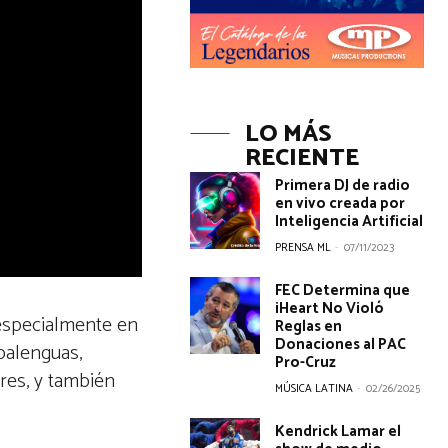
LO MÁS
RECIENTE
Primera DJ de radio
en vivo creada por
Inteligencia Artificial
PRENSA ML
-
07/11/2023
FEC Determina que
iHeart No Violó
especialmente en
Reglas en
Donaciones al PAC
balenguas,
Pro-Cruz
res, y también
MÚSICA LATINA
-
02/26/2025
Kendrick Lamar el