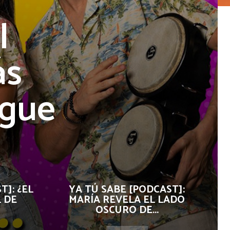
l
ás
ngue
T]: ¿EL
YA TÚ SABE [PODCAST]:
 DE
MARÍA REVELA EL LADO
OSCURO DE...