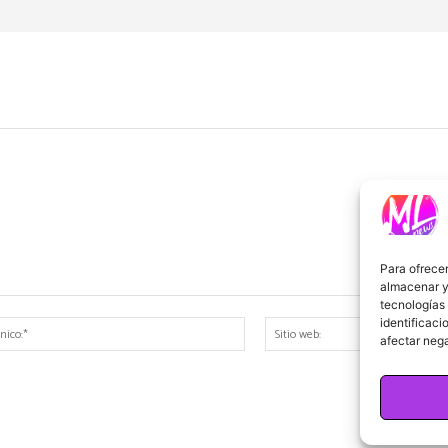
Para ofrecer
almacenar y/
tecnologías
identificaci
Correo
afectar nega
electrónico:*