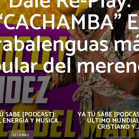
Dale Re-Play:
“CACHAMBA” E
rabalenguas m
ular del mere
Ú SABE [PODCAST]:
YA TÚ SABE [PODCAS
, ENERGÍA Y MÚSICA
ÚLTIMO MUNDIAL
CRISTIANO Y...
LEER MÁS