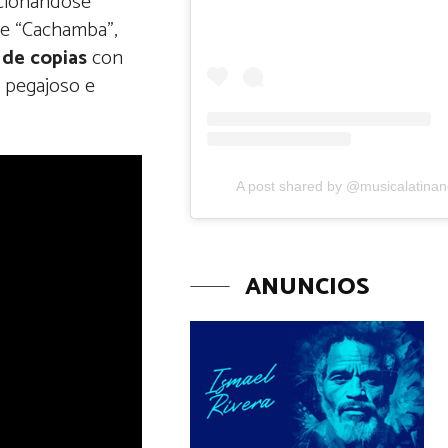
cionándose
 de “Cachamba”,
 de copias
con
u pegajoso e
.
A post shared by @musicalatina
ANUNCIOS