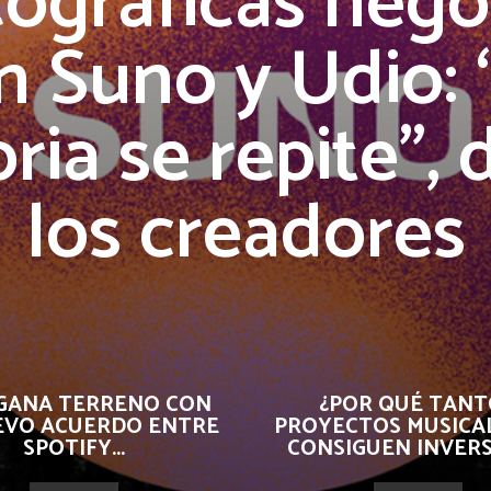
cográficas nego
n Suno y Udio: 
oria se repite”, 
los creadores
 GANA TERRENO CON
¿POR QUÉ TANT
EVO ACUERDO ENTRE
PROYECTOS MUSICA
SPOTIFY...
CONSIGUEN INVER