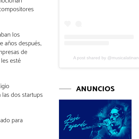
mocionan
 compositores
aban los
ce años después,
empresas de
A post shared by @musicalatina
 les esté
igio
ANUNCIOS
 las dos startups
zado para