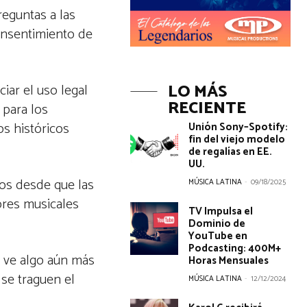
reguntas a las
consentimiento de
LO MÁS
iar el uso legal
RECIENTE
 para los
os históricos
Unión Sony–Spotify:
fin del viejo modelo
de regalías en EE.
UU.
os desde que las
MÚSICA LATINA
-
09/18/2025
ores musicales
TV Impulsa el
Dominio de
YouTube en
Podcasting: 400M+
, ve algo aún más
Horas Mensuales
 se traguen el
MÚSICA LATINA
-
12/12/2024