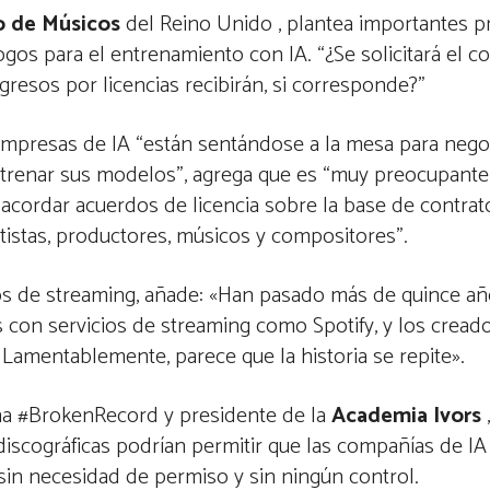
o de Músicos
del Reino Unido , plantea importantes p
logos para el entrenamiento con IA. “¿Se solicitará el 
resos por licencias recibirán, si corresponde?”
s empresas de IA “están sentándose a la mesa para negoc
trenar sus modelos”, agrega que es “muy preocupante
 acordar acuerdos de licencia sobre la base de contrat
rtistas, productores, músicos y compositores”.
os de streaming, añade: «Han pasado más de quince añ
s con servicios de streaming como Spotify, y los cread
Lamentablemente, parece que la historia se repite».
paña #BrokenRecord y presidente de la
Academia Ivors
iscográficas podrían permitir que las compañías de IA
 sin necesidad de permiso y sin ningún control.