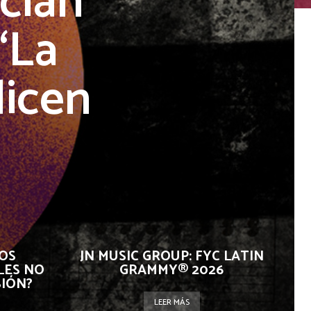
cian
“La
dicen
OS
JN MUSIC GROUP: FYC LATIN
LES NO
GRAMMY® 2026
SIÓN?
LEER MÁS