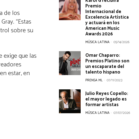
Karol G recibirá
Premio
Internacional de
a de los
Excelencia Artística
 Gray. “Estas
y actuará en los
American Music
ntrol sobre su
Awards 2026
MÚSICA LATINA
-
05/14/2026
e exige que las
Omar Chaparro:
Premios Platino son
creadores
un escaparate del
talento hispano
en estar, en
PRENSA ML
-
07/11/2023
Julio Reyes Copello:
el mayor legado es
formar artistas
MÚSICA LATINA
-
07/07/2026