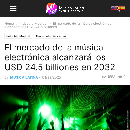
Home
Industria Musical
El mercado de la música electrónica
alcanzará los USD 24.5 billiones ...
Industria Musical
Novedades Musicales
El mercado de la música
electrónica alcanzará los
USD 24.5 billiones en 2032
1553
0
By
MÚSICA LATINA
-
01/22/2025