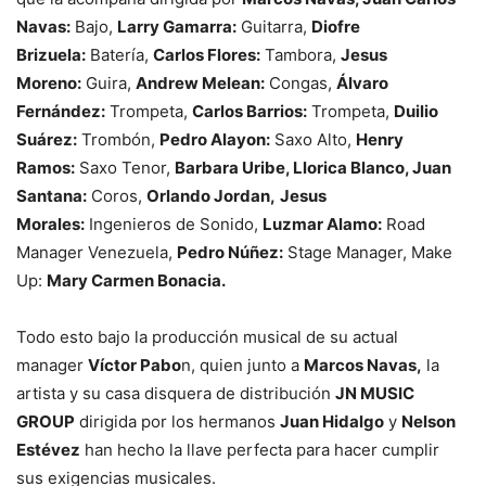
Navas:
Bajo,
Larry Gamarra:
Guitarra,
Diofre
Brizuela:
Batería,
Carlos Flores:
Tambora,
Jesus
Moreno:
Guira,
Andrew Melean:
Congas,
Álvaro
Fernández:
Trompeta,
Carlos Barrios:
Trompeta,
Duilio
Suárez:
Trombón,
Pedro Alayon:
Saxo Alto,
Henry
Ramos:
Saxo Tenor,
Barbara Uribe, Llorica Blanco, Juan
Santana:
Coros,
Orlando Jordan,
Jesus
Morales:
Ingenieros de Sonido,
Luzmar Alamo:
Road
Manager Venezuela,
Pedro Núñez:
Stage Manager, Make
Up:
Mary Carmen Bonacia.
Todo esto bajo la producción musical de su actual
manager
Víctor Pabo
n, quien junto a
Marcos Navas,
la
artista y su casa disquera de distribución
JN MUSIC
GROUP
dirigida por los hermanos
Juan Hidalgo
y
Nelson
Estévez
han hecho la llave perfecta para hacer cumplir
sus exigencias musicales.