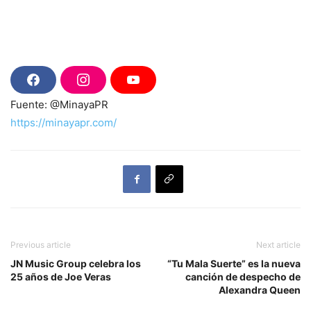
F
I
Y
a
n
o
Fuente: @MinayaPR
c
s
u
e
t
T
https://minayapr.com/
b
a
u
o
g
b
o
r
e
k
a
m
Previous article
Next article
JN Music Group celebra los
“Tu Mala Suerte” es la nueva
25 años de Joe Veras
canción de despecho de
Alexandra Queen