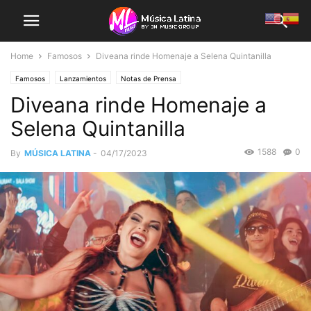
Home
Famosos
Diveana rinde Homenaje a Selena Quintanilla
Famosos
Lanzamientos
Notas de Prensa
Diveana rinde Homenaje a
Selena Quintanilla
1588
0
By
MÚSICA LATINA
-
04/17/2023