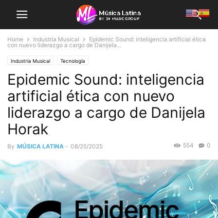
Home
Industria Musical
Epidemic Sound: inteligencia artificial ética
con nuevo liderazgo a cargo de Danijela...
Industria Musical
Tecnología
Epidemic Sound: inteligencia
artificial ética con nuevo
liderazgo a cargo de Danijela
Horak
554
0
By
MÚSICA LATINA
-
08/25/2025