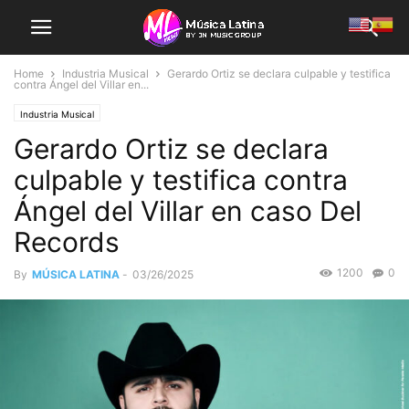
Home
Industria Musical
Gerardo Ortiz se declara culpable y testifica
contra Ángel del Villar en...
Industria Musical
Gerardo Ortiz se declara
culpable y testifica contra
Ángel del Villar en caso Del
Records
1200
0
By
MÚSICA LATINA
-
03/26/2025