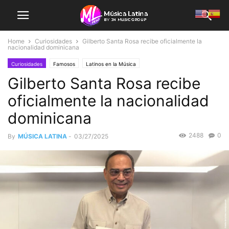
Home
Curiosidades
Gilberto Santa Rosa recibe oficialmente la
nacionalidad dominicana
Curiosidades
Famosos
Latinos en la Música
Gilberto Santa Rosa recibe
oficialmente la nacionalidad
dominicana
2488
0
By
MÚSICA LATINA
-
03/27/2025