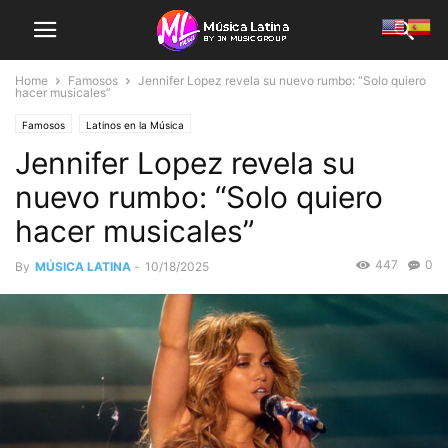
Home
Famosos
Jennifer Lopez revela su nuevo rumbo: “Solo quiero
hacer musicales”
Famosos
Latinos en la Música
Jennifer Lopez revela su
nuevo rumbo: “Solo quiero
hacer musicales”
447
0
By
MÚSICA LATINA
-
10/18/2025