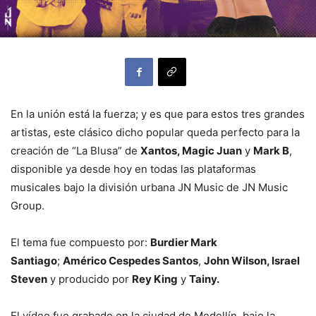
En la unión está la fuerza; y es que para estos tres grandes
artistas, este clásico dicho popular queda perfecto para la
creación de “La Blusa” de
Xantos, Magic Juan
y
Mark B
,
disponible ya desde hoy en todas las plataformas
musicales bajo la división urbana JN Music de JN Music
Group.
El tema fue compuesto por:
Burdier Mark
Santiago
;
Américo Cespedes Santos
,
John Wilson, Israel
Steven
y producido por
Rey King
y
Tainy.
El vídeo fue grabado en la ciudad de Medellín, bajo la