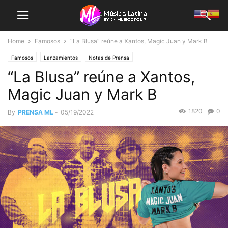
Home
Famosos
“La Blusa” reúne a Xantos, Magic Juan y Mark B
Famosos
Lanzamientos
Notas de Prensa
“La Blusa” reúne a Xantos,
Magic Juan y Mark B
1820
0
By
PRENSA ML
-
05/19/2022