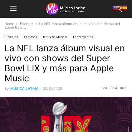
Home
Eventos
La NFL lanza álbum visual en vivo con shows del
Super Bowl...
Eventos
Famosos
Industria Musical
Lanzamientos
La NFL lanza álbum visual en
vivo con shows del Super
Bowl LIX y más para Apple
Music
1354
0
By
MÚSICA LATINA
-
02/12/2025