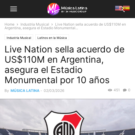
Home
Industria Musical
Live Nation sella acuerdo de US$110M en
Argentina, asegura el Estadio Monumental...
Industria Musical
Latinos en la Música
Live Nation sella acuerdo de
US$110M en Argentina,
asegura el Estadio
Monumental por 10 años
451
0
By
MÚSICA LATINA
-
02/03/2026