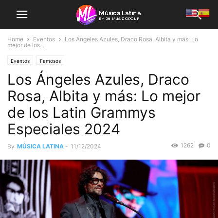
Home
Eventos
Los Ángeles Azules, Draco Rosa, Albita y más: Lo
mejor de los...
Eventos
Famosos
Los Ángeles Azules, Draco
Rosa, Albita y más: Lo mejor
de los Latin Grammys
Especiales 2024
1262
0
By
MÚSICA LATINA
-
11/12/2024