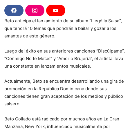
F
I
Y
a
n
o
Beto anticipa el lanzamiento de su álbum “Llegó la Salsa”,
c
s
u
e
t
T
que tendrá 10 temas que pondrán a bailar y gozar a los
b
a
u
o
g
b
amantes de este género.
o
r
e
k
a
m
Luego del éxito en sus anteriores canciones “Discúlpame”,
“Conmigo No te Metas” y “Amor o Brujería”, el artista lleva
una constante en lanzamientos musicales.
Actualmente, Beto se encuentra desarrollando una gira de
promoción en la República Dominicana donde sus
canciones tienen gran aceptación de los medios y público
salsero.
Beto Collado está radicado por muchos años en La Gran
Manzana, New York, influenciado musicalmente por