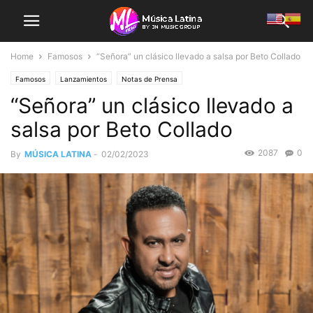
Home
Famosos
“Señora” un clásico llevado a salsa por Beto Collado
Famosos
Lanzamientos
Notas de Prensa
“Señora” un clásico llevado a
salsa por Beto Collado
2087
0
By
MÚSICA LATINA
-
02/02/2023