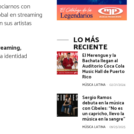
ociarnos con
obal en streaming
 sus artistas
LO MÁS
RECIENTE
reaming,
la identidad
El Merengue y la
Bachata llegan al
Auditorio Coca Cola
Music Hall de Puerto
Rico
MÚSICA LATINA
-
02/21/2024
Sergio Ramos
debuta en la música
con Cibeles: “No es
un capricho, llevo la
música en la sangre”
MÚSICA LATINA
-
09/25/2025