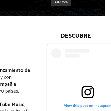
LEER MÁS
DESCUBRE
anzamiento de
 y con
ompañía
70 países.
uTube Music
,
View this post on Instagra