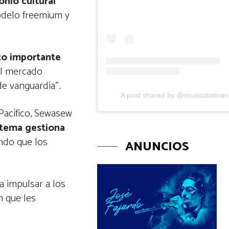
nio cultural
modelo freemium y
to importante
el mercado
 de vanguardia”.
A post shared by @musicalatina
Pacífico, Sewasew
istema gestiona
ndo que los
ANUNCIOS
 impulsar a los
n que les