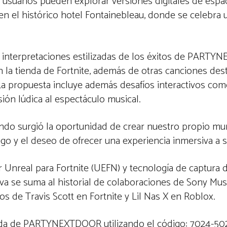
os usuarios pueden explorar versiones digitales de espa
n el histórico hotel Fontainebleau, donde se celebra u
 de interpretaciones estilizadas de los éxitos de PAR
n la tienda de Fortnite, además de otras canciones de
La propuesta incluye además desafíos interactivos co
ión lúdica al espectáculo musical.
surgió la oportunidad de crear nuestro propio mun
ego y el deseo de ofrecer una experiencia inmersiva a 
or Unreal para Fortnite (UEFN) y tecnología de captura
tiva se suma al historial de colaboraciones de Sony Mus
s de Travis Scott en Fortnite y Lil Nas X en Roblox.
zada de PARTYNEXTDOOR utilizando el código: 7024-50