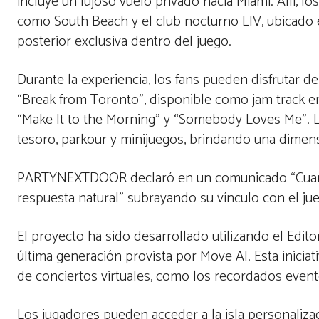
incluye un lujoso vuelo privado hacia Miami. Allí, l
como South Beach y el club nocturno LIV, ubicado e
posterior exclusiva dentro del juego.
Durante la experiencia, los fans pueden disfrutar
“Break from Toronto”, disponible como jam track e
“Make It to the Morning” y “Somebody Loves Me”. 
tesoro, parkour y minijuegos, brindando una dimens
PARTYNEXTDOOR declaró en un comunicado “Cuando 
respuesta natural” subrayando su vínculo con el ju
El proyecto ha sido desarrollado utilizando el Edit
última generación provista por Move AI. Esta inicia
de conciertos virtuales, como los recordados evento
Los jugadores pueden acceder a la isla personali