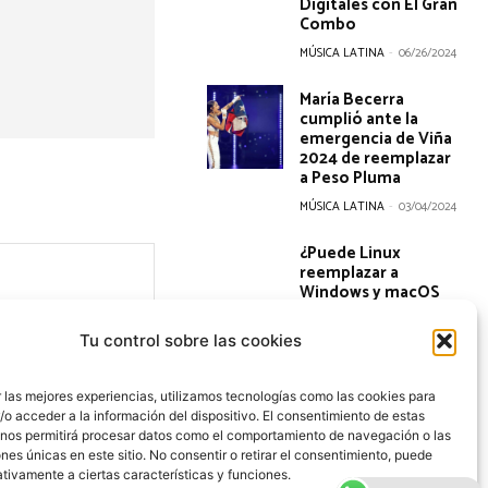
Digitales con El Gran
Combo
MÚSICA LATINA
-
06/26/2024
María Becerra
cumplió ante la
emergencia de Viña
2024 de reemplazar
a Peso Pluma
MÚSICA LATINA
-
03/04/2024
¿Puede Linux
reemplazar a
Windows y macOS
en la producción
musical?
Tu control sobre las cookies
MÚSICA LATINA
-
06/05/2025
 las mejores experiencias, utilizamos tecnologías como las cookies para
Bad Bunny honra sus
o acceder a la información del dispositivo. El consentimiento de estas
raíces boricuas en el
 nos permitirá procesar datos como el comportamiento de navegación o las
video de ‘La
ones únicas en este sitio. No consentir o retirar el consentimiento, puede
Sitio
Mudanza’
tivamente a ciertas características y funciones.
web: