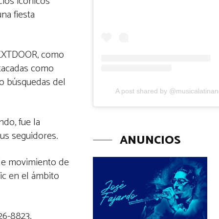
cios icónicos
na fiesta
TYNEXTDOOR, como
stacadas como
mo búsquedas del
A post shared by @musicalatina
do, fue la
sus seguidores.
ANUNCIOS
 de movimiento de
ic en el ámbito
26-8823,