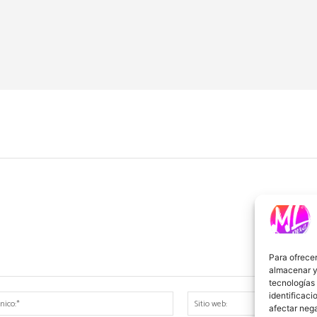
Para ofrecer
almacenar y/
tecnologías
identificaci
Correo
afectar nega
electrónico:*