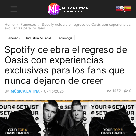
Home
Famosos
Spotify celebra el regreso de Oasis con experiencias
exclusivas para los fans...
Famosos
Industria Musical
Tecnología
Spotify celebra el regreso de
Oasis con experiencias
exclusivas para los fans que
nunca dejaron de creer
1472
0
By
MÚSICA LATINA
-
07/15/2025