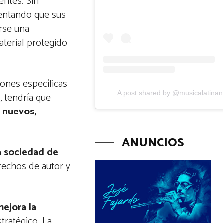
entes. Sin
ntando que sus
rse una
terial protegido
ones específicas
A post shared by @musicalatina
, tendría que
 nuevos,
ANUNCIOS
la sociedad de
rechos de autor y
ejora la
ratégico. La