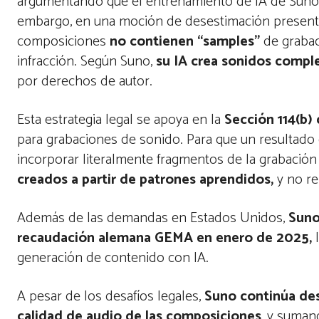
argumentando que el entrenamiento de IA de Suno a
embargo, en una moción de desestimación present
composiciones
no contienen “samples”
de grabac
infracción. Según Suno,
su IA crea sonidos comp
por derechos de autor.
Esta estrategia legal se apoya en la
Sección 114(b) 
para grabaciones de sonido. Para que un resultado 
incorporar literalmente fragmentos de la grabación 
creados a partir de patrones aprendidos,
y no re
Además de las demandas en Estados Unidos,
Suno
recaudación alemana GEMA en enero de 2025,
l
generación de contenido con IA.
A pesar de los desafíos legales,
Suno continúa des
calidad de audio de las composiciones
, y suman