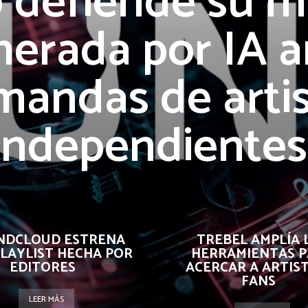
 defiende su m
nerada por IA a
andas de artis
independiente
NDCLOUD ESTRENA
TREBEL AMPLÍA 
LAYLIST HECHA POR
HERRAMIENTAS P
EDITORES
ACERCAR A ARTIST
FANS
LEER MÁS