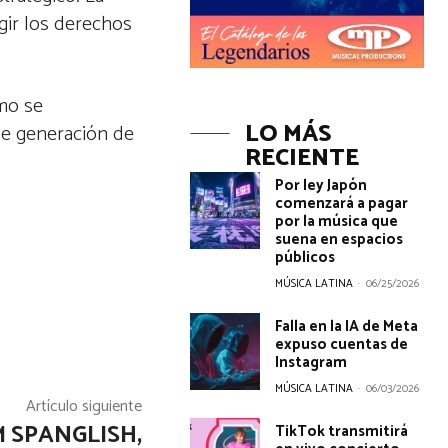
gir los derechos
mo se
LO MÁS
de generación de
RECIENTE
Por ley Japón
comenzará a pagar
por la música que
suena en espacios
públicos
MÚSICA LATINA
-
06/25/2026
Falla en la IA de Meta
expuso cuentas de
Instagram
MÚSICA LATINA
-
06/03/2026
Artículo siguiente
 SPANGLISH,
TikTok transmitirá