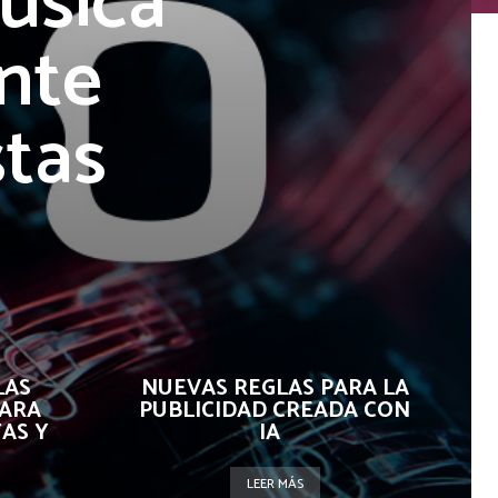
úsica
nte
tas
s
LAS
NUEVAS REGLAS PARA LA
ARA
PUBLICIDAD CREADA CON
AS Y
IA
LEER MÁS