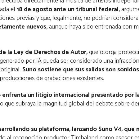
fectaba directamente la música de artistas independi
ada el
18 de agosto ante un tribunal federal,
argume
iones previas y que, legalmente, no podrían considera
letamente nuevos,
aunque haya sido entrenada con ma
de la Ley de Derechos de Autor,
que otorga protecci
generado por IA pueda ser considerado una infracción
original.
Suno sostiene que sus salidas son sonidos
producciones de grabaciones existentes.
 enfrenta un litigio internacional presentado por 
o que subraya la magnitud global del debate sobre de
arrollando su plataforma, lanzando Suno V4, que m
do al reconocido productor Timbaland como asesor est