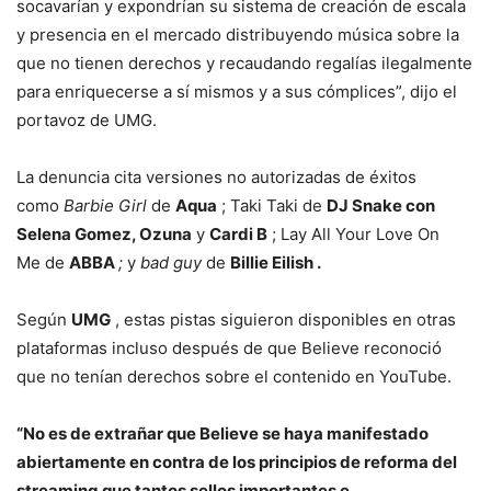
socavarían y expondrían su sistema de creación de escala
y presencia en el mercado distribuyendo música sobre la
que no tienen derechos y recaudando regalías ilegalmente
para enriquecerse a sí mismos y a sus cómplices”, dijo el
portavoz de UMG.
La denuncia cita versiones no autorizadas de éxitos
como
Barbie Girl
de
Aqua
; Taki Taki de
DJ Snake con
Selena Gomez, Ozuna
y
Cardi B
; Lay All Your Love On
Me de
ABBA
;
y
bad guy
de
Billie Eilish .
Según
UMG
, estas pistas siguieron disponibles en otras
plataformas incluso después de que Believe reconoció
que no tenían derechos sobre el contenido en YouTube.
“No es de extrañar que Believe se haya manifestado
abiertamente en contra de los principios de reforma del
streaming que tantos sellos importantes e