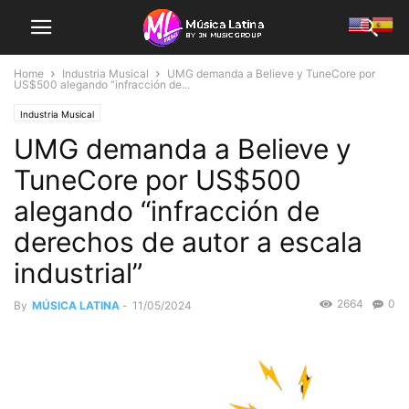
Home
Industria Musical
UMG demanda a Believe y TuneCore por
US$500 alegando “infracción de...
Industria Musical
UMG demanda a Believe y
TuneCore por US$500
alegando “infracción de
derechos de autor a escala
industrial”
2664
0
By
MÚSICA LATINA
-
11/05/2024