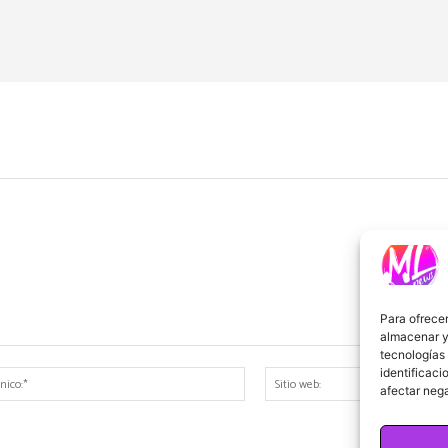
Para ofrecer
almacenar y/
tecnologías
identificaci
Correo
afectar nega
electrónico:*