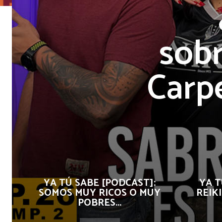
sob
Carpe
YA TÚ SABE [PODCAST]:
YA T
SOMOS MUY RICOS O MUY
REIKI
POBRES...