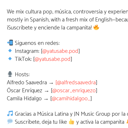
We mix cultura pop, música, controversia y experienc
mostly in Spanish, with a fresh mix of English—becau
¡Suscríbete y enciende la campanita!
Síguenos en redes:
Instagram: [
@yatusabe.pod
]
TikTok: [
@yatusabe.pod
]
Hosts:
Alfredo Saavedra →
[@alfredsaavedra
]
Óscar Enríquez → [
@oscar_enriquezo
]
Camila Hidalgo → [
@camihidalgoo_
]
Gracias a Música Latina y JN Music Group por la 
Suscríbete, deja tu like
y activa la campanita