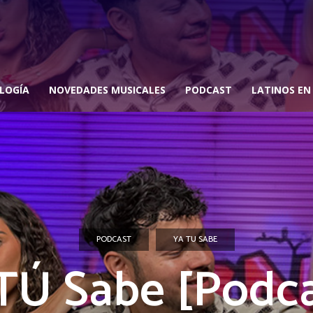
LOGÍA
NOVEDADES MUSICALES
PODCAST
LATINOS EN
PODCAST
YA TU SABE
TÚ Sabe [Podca