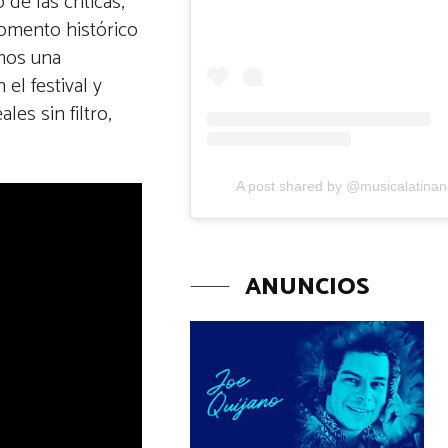
de las críticas,
momento histórico
imos una
el festival y
les sin filtro,
A post shared by @musicalatina
ANUNCIOS