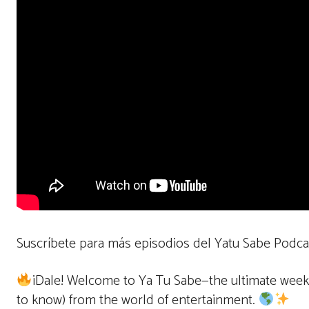
Suscríbete para más episodios del Yatu Sabe Podc
¡Dale! Welcome to Ya Tu Sabe—the ultimate week
to know) from the world of entertainment.