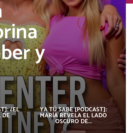
á
rina
eber y
T]: ¿EL
YA TÚ SABE [PODCAST]:
 DE
MARÍA REVELA EL LADO
OSCURO DE...