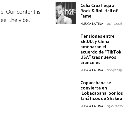
Celia Cruz llega al
Rock & Roll Hall of
ne. Our content is
Fame
eel the vibe.
MÚSICA LATINA
-
04/15/2026
Tensiones entre
EE.UU. y China
amenazan el
acuerdo de “TikTok
USA” tras nuevos
aranceles
MÚSICA LATINA
-
10/14/2025
Copacabana se
convierte en
‘Lobacabana’ por los
fanáticos de Shakira
MÚSICA LATINA
-
05/04/2026