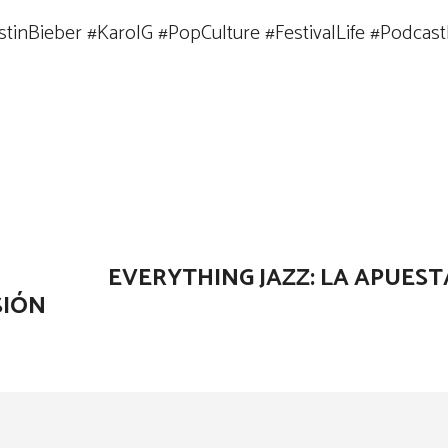
tinBieber #KarolG #PopCulture #FestivalLife #Podcast
EVERYTHING JAZZ: LA APUEST
SIÓN