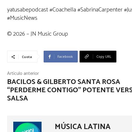
yatusabepodcast #Coachella #SabrinaCarpenter #Jus
#MusicNews
©️ 2026 – JN Music Group
Facebook
Copy URL
Cuota
Artículo anterior
BACILOS & GILBERTO SANTA ROSA
“PERDERME CONTIGO” POTENTE VER
SALSA
MÚSICA LATINA