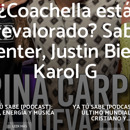
¿Coachella est
revalorado? Sab
nter, Justin Bi
Karol G
Ú SABE [PODCAST]:
YA TÚ SABE [PODCAS
, ENERGÍA Y MÚSICA
ÚLTIMO MUNDIAL
CRISTIANO Y...
LEER MÁS