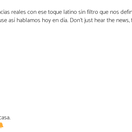
ias reales con ese toque latino sin filtro que nos defi
se así hablamos hoy en día. Don’t just hear the news, f
casa.