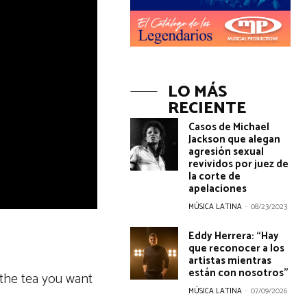
LO MÁS
RECIENTE
Casos de Michael
Jackson que alegan
agresión sexual
revividos por juez de
la corte de
apelaciones
MÚSICA LATINA
-
08/23/2023
Eddy Herrera: “Hay
que reconocer a los
artistas mientras
están con nosotros”
the tea you want
MÚSICA LATINA
-
07/09/2026